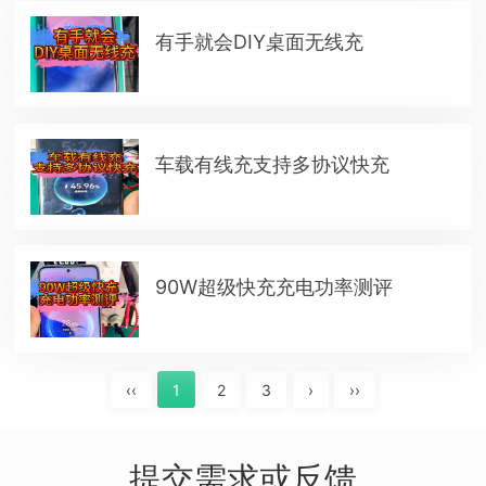
有手就会DIY桌面无线充
车载有线充支持多协议快充
90W超级快充充电功率测评
‹‹
1
2
3
›
››
提交需求或反馈