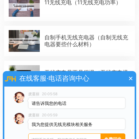
11无线充电（11无线充电功率）
自制手机无线充电器（自制无线充
电器要些什么材料）
无线充电是不是很慢（无线充电慢
×
在线客服·电话咨询中心
不慢）
虞蔓丽
20:05:58
请告诉我您的电话
无线充电宝如何充电（无线充电宝
充电慢）
虞蔓丽
20:05:59
我为您提供无线充模块相关服务