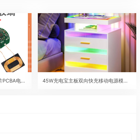
迷你Mini无线充电接收端贴片PCBA电路板type-C小线圈QI通用5V改装模块
45W充电宝主板双向快充移动电源模块2串6串锂电池保护主板PD/QC协议