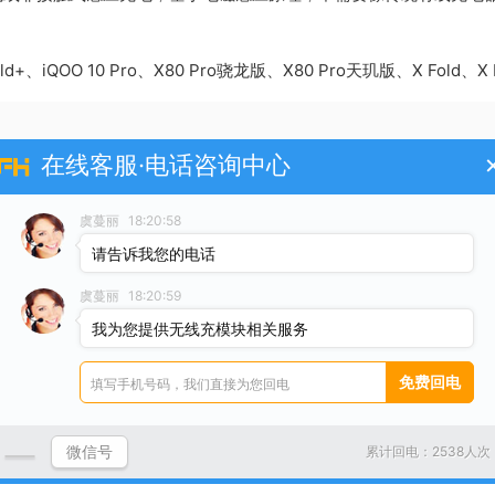
QOO 10 Pro、X80 Pro骁龙版、X80 Pro天玑版、X Fold、X Note
在线客服·电话咨询中心
ro、华为 P50 Pro、华为 Mate 40E、华为Mate 40 Pro、华为 
，如苹果、三星、小米等旗舰机型，才能实现无线充电。同时，选择
虞蔓丽
18:20:58
请告诉我您的电话
虞蔓丽
18:20:59
于所有手机。不同品牌和型号可能需要特定的无线充电器或适配器。
格。若手机支持无线充电，任何符合标准的无线充电器均可使用。
我为您提供无线充模块相关服务
吗的介绍到此就结束了，不知道你从中找到你需要的信息了吗 ？如果
微信号
累计回电：2538人次