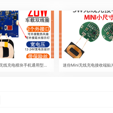
20W车载款无线充电模块手机通用型双线圈发射端车改无线充电器diy