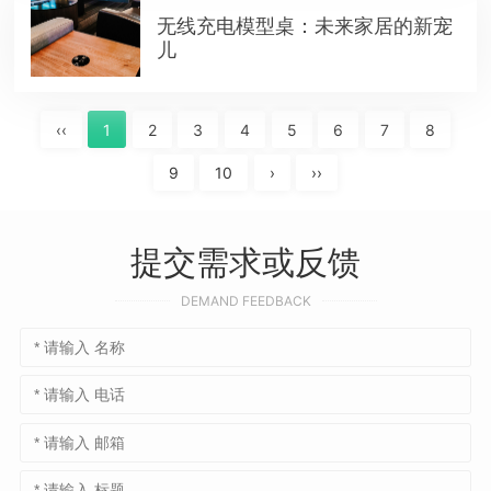
无线充电模型桌：未来家居的新宠
儿
‹‹
1
2
3
4
5
6
7
8
9
10
›
››
提交需求或反馈
DEMAND FEEDBACK